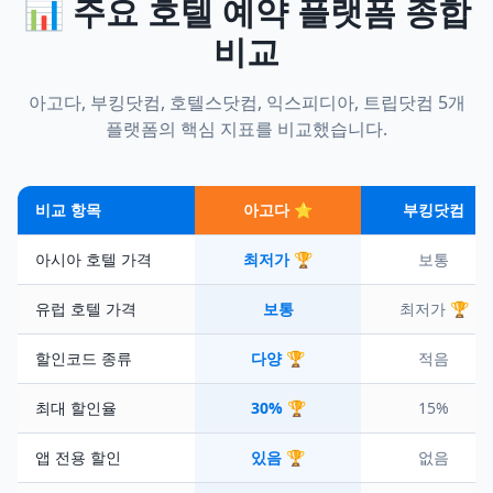
📊 주요 호텔 예약 플랫폼 종합
비교
아고다, 부킹닷컴, 호텔스닷컴, 익스피디아, 트립닷컴 5개
플랫폼의 핵심 지표를 비교했습니다.
비교 항목
아고다 ⭐
부킹닷컴
아시아 호텔 가격
최저가 🏆
보통
유럽 호텔 가격
보통
최저가 🏆
할인코드 종류
다양 🏆
적음
최대 할인율
30% 🏆
15%
앱 전용 할인
있음 🏆
없음