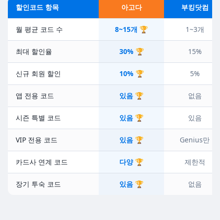
할인코드 항목
아고다
부킹닷컴
월 평균 코드 수
8~15개 🏆
1~3개
최대 할인율
30% 🏆
15%
신규 회원 할인
10% 🏆
5%
앱 전용 코드
있음 🏆
없음
시즌 특별 코드
있음 🏆
있음
VIP 전용 코드
있음 🏆
Genius만
카드사 연계 코드
다양 🏆
제한적
장기 투숙 코드
있음 🏆
없음