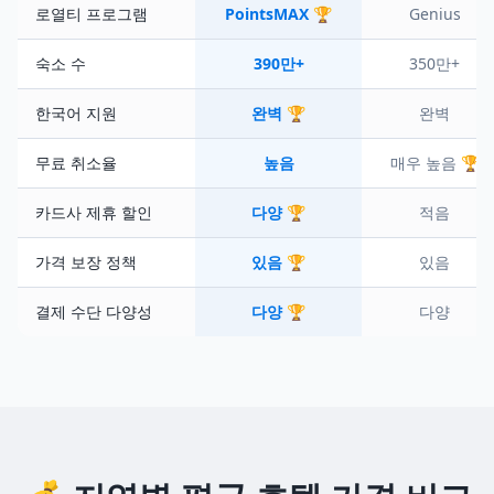
로열티 프로그램
PointsMAX 🏆
Genius
숙소 수
390만+
350만+
한국어 지원
완벽 🏆
완벽
무료 취소율
높음
매우 높음 🏆
카드사 제휴 할인
다양 🏆
적음
가격 보장 정책
있음 🏆
있음
결제 수단 다양성
다양 🏆
다양